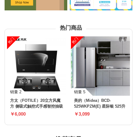
热门商品
热门
热门
销量 2
销量 5
方太（FOTILE）20立方风魔
美的（Midea）BCD-
方 侧吸式触控式手感智控抽吸
525WKPZM(E) 星际银 525升
油烟机燃气灶烟灶套餐
对开门电冰箱
￥6,000
￥3,099
JQD2T+HC8BE