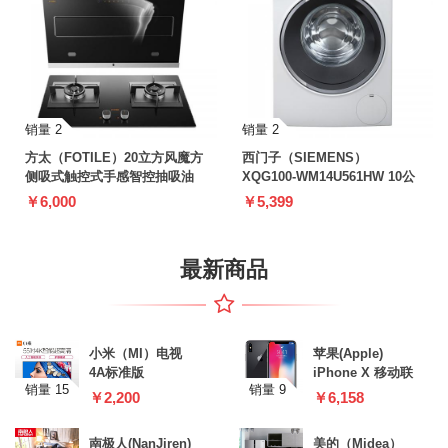
销量 2
销量 2
方太（FOTILE）20立方风魔方
西门子（SIEMENS）
侧吸式触控式手感智控抽吸油
XQG100-WM14U561HW 10公
烟机燃气灶烟灶套餐
斤 变频 一键智能除渍
￥6,000
￥5,399
JQD2T+HC8BE
最新商品
小米（MI）电视
苹果(Apple)
4A标准版
iPhone X 移动联
销量 15
销量 9
L55M5-
通电信全网通4G
￥2,200
￥6,158
AZ/L55M5-AD 55
手机
英寸
南极人(NanJiren)
美的（Midea）