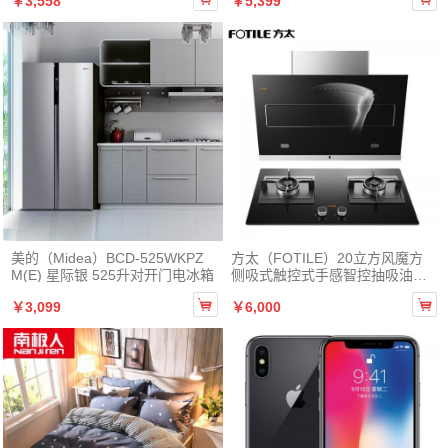
￥3,558
￥5,399
美的（Midea）BCD-525WKPZ
方太（FOTILE）20立方风魔方
M(E) 星际银 525升对开门电冰箱
侧吸式触控式手感智控抽吸油烟
机燃气灶烟灶套餐JQD2T+HC8B


￥3,099
￥6,000
E