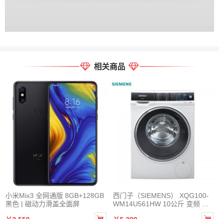
相关商品
小米Mix3 全网通版 8GB+128GB
西门子（SIEMENS） XQG100-
黑色 | 磁动力滑盖全面屏
WM14U561HW 10公斤 变频 一
键智能除渍

