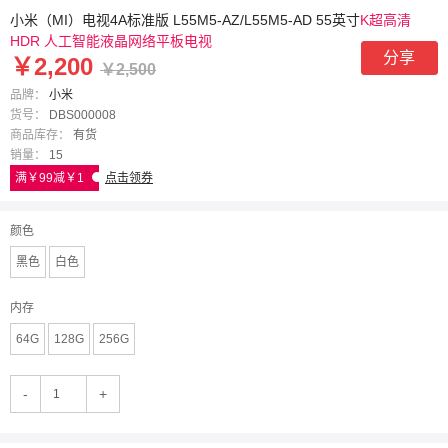
小米（MI）电视4A标准版 L55M5-AZ/L55M5-AD 55英寸
K超高清
HDR 人工智能液晶网络平板电视
分享
￥2,200
￥2,500
品牌：
小米
货号：
DBS000008
商品库存：
有货
销量：
15
满￥99减￥1
点击领券
颜色
黑色
白色
内存
64G
128G
256G
-
+