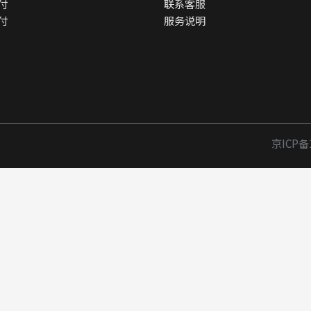
付
联系客服
付
服务说明
京ICP备1