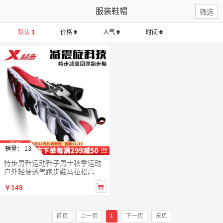
服装鞋帽
筛选
默认
价格
人气
时间
销量： 13
特步男鞋运动鞋子男士秋季运动
户外轻便透气跑步鞋马拉松高考
中考体育专用鞋潮流男鞋减震耐

￥149
磨休闲鞋旅游鞋 黑红-店长推荐 4
2
首页
上一页
1
下一页
末页